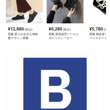
¥
12,880
¥
6,280
¥
5,780
(税込)
(税込)
(税込
黒靴 柔らか歩き心地軽
黒靴 厚底波型ソールス
黒靴 都会派モデ
量デザイン革靴
ポーツスニーカー
ーツスエード