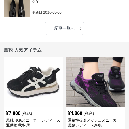
さを
更新日
2026-08-05
›
記事一覧へ
黒靴 人気アイテム
¥
7,800
¥
4,860
(税込)
(税込)
黒靴 厚底スニーカー レディース
通気性抜群メッシュスニーカー
運動靴 秋冬 黒
黒紫レディース厚底