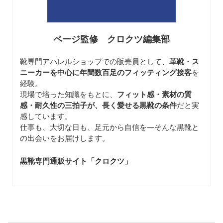
ページ監修 クロクツ編集部
靴専門アパレルショップでの販売員として、
革靴・ス
ニーカーを中心に年間数百足のフィッティング接客
を
経験。
現場で培った知識をもとに、
フィット感・素材の質
感・耐久性の三拍子が、長く愛せる黒靴の条件
だと実
感しています。
仕事も、大切な日も、足元から自信を—そんな黒靴と
の出会いをお届けします。
黒靴専門通販サイト「クロクツ
」