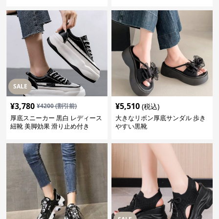
SALE
¥
3,780
¥
5,510
¥
4200
(割引前)
(税込)
厚底スニーカー 黒白 レディース
大きなリボン厚底サンダル 歩き
紐靴 美脚効果 滑り止め付き
やすい黒靴