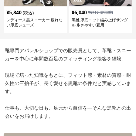
SALE
¥
5,840
¥
6,040
(税込)
¥
6710
(割引前)
レディース黒スニーカー 疲れな
黒靴 厚底ニット編み上げサンダ
い厚底シューズ
ル 歩きやすい夏用
靴専門アパレルショップでの販売員として、革靴・スニー
カーを中心に年間数百足のフィッティング接客を経験。
現場で培った知識をもとに、フィット感・素材の質感・耐
久性の三拍子が、長く愛せる黒靴の条件だと実感していま
す。
仕事も、大切な日も、足元から自信を—そんな黒靴との出
会いをお届けします。