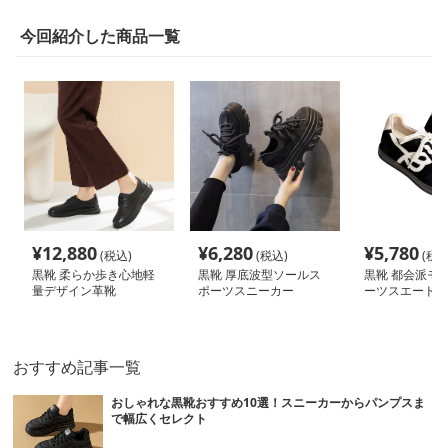
今回紹介した商品一覧
¥
12,880
¥
6,280
¥
5,780
(税込)
(税込)
(税込
黒靴 柔らか歩き心地軽
黒靴 厚底波型ソールス
黒靴 都会派モデ
量デザイン革靴
ポーツスニーカー
ーツスエード
おすすめ記事一覧
おしゃれな黒靴おすすめ10選！スニーカーからパンプスま
で幅広くセレクト