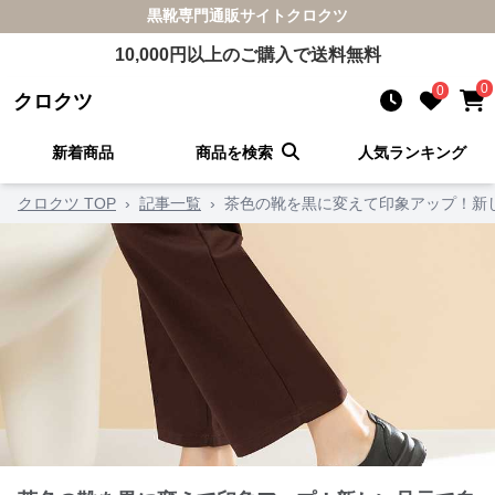
黒靴
専門通販サイト
クロクツ
10,000
円以上のご購入で送料無料
0
0
クロクツ
新着商品
商品を検索
人気ランキング
クロクツ TOP
›
記事一覧
›
茶色の靴を黒に変えて印象アップ！新