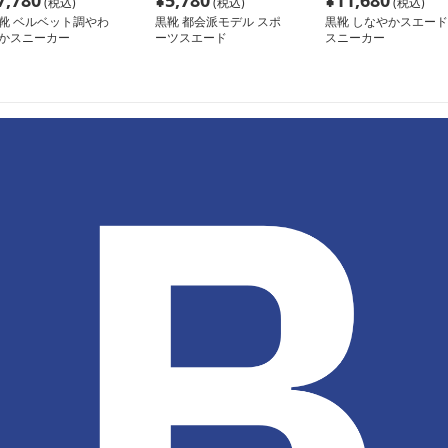
7,780
¥
5,780
¥
11,680
(税込)
(税込)
(税込)
靴 ベルベット調やわ
黒靴 都会派モデル スポ
黒靴 しなやかスエード
かスニーカー
ーツスエード
スニーカー