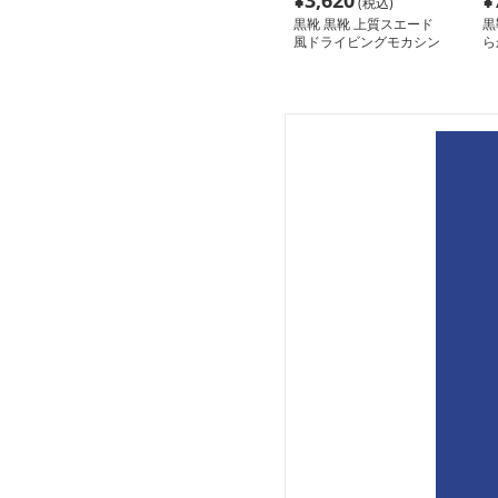
¥
3,620
¥
(税込)
黒靴 黒靴 上質スエード
黒
風ドライビングモカシン
ら