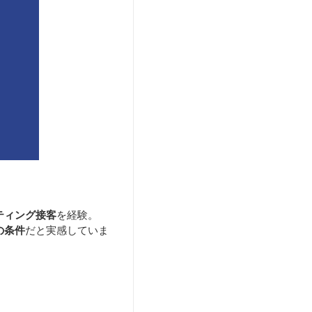
ティング接客
を経験。
の条件
だと実感していま