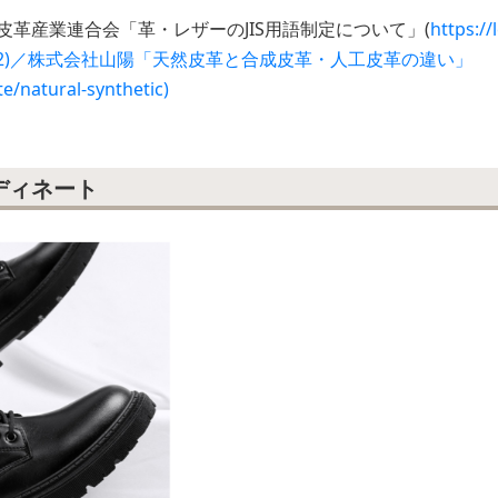
皮革産業連合会「革・レザーのJIS用語制定について」(
https://
hives/692)／株式会社山陽「天然皮革と合成皮革・人工皮革の違い」
te/natural-synthetic)
ディネート