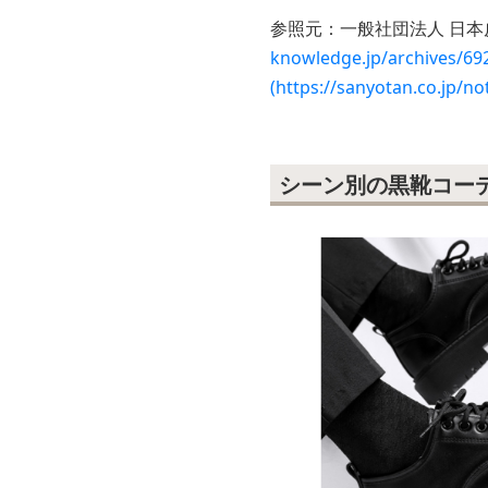
参照元：一般社団法人 日本
knowledge.jp/arc
(https://sanyotan.co.jp/no
シーン別の黒靴コー