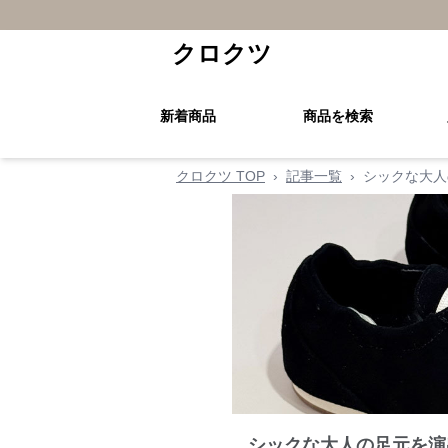
クロクツ
新着商品
商品を検索
クロクツ TOP
›
記事一覧
›
シックな大人
シックな大人の足元を演