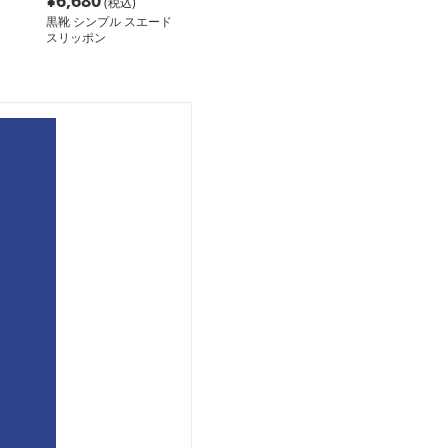
¥
6,680
(税込)
黒靴 シンプル スエード
スリッポン