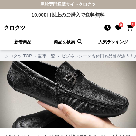
黒靴
専門通販サイト
クロクツ
10,000
円以上のご購入で送料無料
0
0
クロクツ
新着商品
商品を検索
人気ランキング
クロクツ TOP
›
記事一覧
›
ビジネスシーンも休日も品格が漂う！