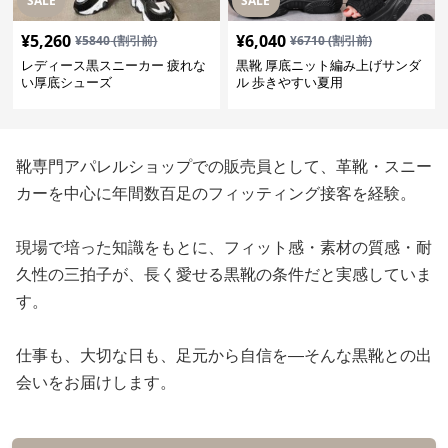
SALE
SALE
¥
5,260
¥
6,040
¥
5840
(割引前)
¥
6710
(割引前)
レディース黒スニーカー 疲れな
黒靴 厚底ニット編み上げサンダ
い厚底シューズ
ル 歩きやすい夏用
靴専門アパレルショップでの販売員として、革靴・スニー
カーを中心に年間数百足のフィッティング接客を経験。
現場で培った知識をもとに、フィット感・素材の質感・耐
久性の三拍子が、長く愛せる黒靴の条件だと実感していま
す。
仕事も、大切な日も、足元から自信を—そんな黒靴との出
会いをお届けします。