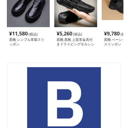
¥
11,580
¥
5,260
¥
9,780
(税込)
(税込)
(税込
黒靴 シンプル革製スリ
黒靴 黒靴 上質革金具付
黒靴 ベーシッ
ッポン
きドライビングモカシン
スリッポン