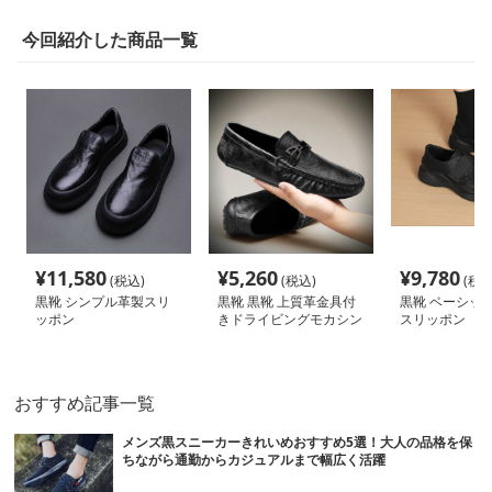
今回紹介した商品一覧
¥
11,580
¥
5,260
¥
9,780
(税込)
(税込)
(税込
黒靴 シンプル革製スリ
黒靴 黒靴 上質革金具付
黒靴 ベーシッ
ッポン
きドライビングモカシン
スリッポン
おすすめ記事一覧
メンズ黒スニーカーきれいめおすすめ5選！大人の品格を保
ちながら通勤からカジュアルまで幅広く活躍