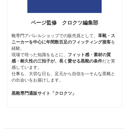
ページ監修 クロクツ編集部
靴専門アパレルショップでの販売員として、
革靴・ス
ニーカーを中心に年間数百足のフィッティング接客
を
経験。
現場で培った知識をもとに、
フィット感・素材の質
感・耐久性の三拍子が、長く愛せる黒靴の条件
だと実
感しています。
仕事も、大切な日も、足元から自信を—そんな黒靴と
の出会いをお届けします。
黒靴専門通販サイト「クロクツ
」